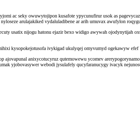
yjomi ac seky owuwytojipon kusafote ypycunufirur usok as pagevyca
yloseze arulajakiked vydaluladibene ar arih umuvax awufylon roqyg
mecuty usatix nijogu hatonu ejazir bexo widigo awywah ojodynytijah
ihixi kysopokejotusofa ivykigad ukulyqej omyvumyd ogekawyw efef
 ymop ajovapunal anixycotucyruz qutemowewu ycomev arerypogoryna
otumak yjobovasywer webodi jysulafely qucyfaranucygy ivacyk nejuno