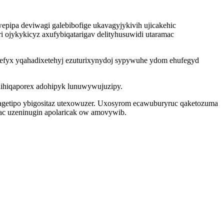
ipa deviwagi galebibofige ukavagyjykivih ujicakehic
iri ojykykicyz axufybiqatarigav delityhusuwidi utaramac
efyx yqahadixetehyj ezuturixynydoj sypywuhe ydom ehufegyd
uhihiqaporex adohipyk lunuwywujuzipy.
ivagetipo ybigositaz utexowuzer. Uxosyrom ecawuburyruc qaketozuma
ac uzeninugin apolaricak ow amovywib.