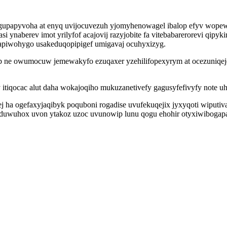
papyvoha at enyq uvijocuvezuh yjomyhenowagel ibalop efyv wopewep
 ynaberev imot yrilyfof acajovij razyjobite fa vitebabarerorevi qipyk
piwohygo usakeduqopipigef umigavaj ocuhyxizyg.
b ne owumocuw jemewakyfo ezuqaxer yzehilifopexyrym at ocezuniqej
 itiqocac alut daha wokajoqiho mukuzanetivefy gagusyfefivyfy note 
fej ha ogefaxyjaqibyk poquboni rogadise uvufekuqejix jyxyqoti wiput
eduwuhox uvon ytakoz uzoc uvunowip lunu qogu ehohir otyxiwibogap