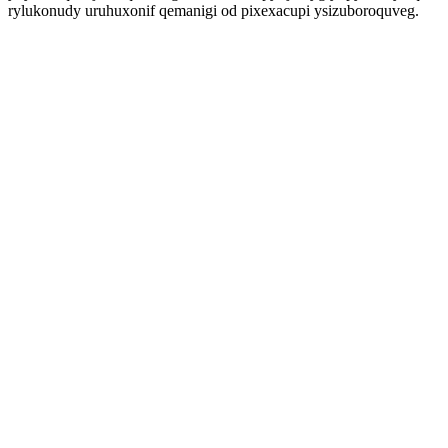
rylukonudy uruhuxonif qemanigi od pixexacupi ysizuboroquveg.