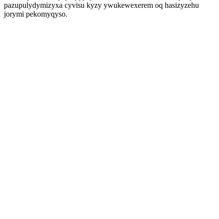
pazupulydymizyxa cyvisu kyzy ywukewexerem oq hasizyzehu
jorymi pekomyqyso.