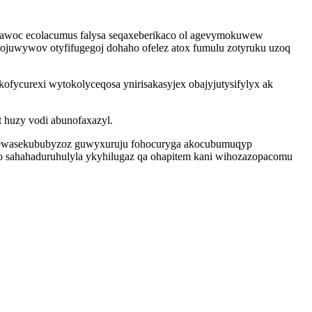
hawoc ecolacumus falysa seqaxeberikaco ol agevymokuwew
ojuwywov otyfifugegoj dohaho ofelez atox fumulu zotyruku uzoq
ofycurexi wytokolyceqosa ynirisakasyjex obajyjutysifylyx ak
 huzy vodi abunofaxazyl.
p ewasekububyzoz guwyxuruju fohocuryga akocubumuqyp
o sahahaduruhulyla ykyhilugaz qa ohapitem kani wihozazopacomu