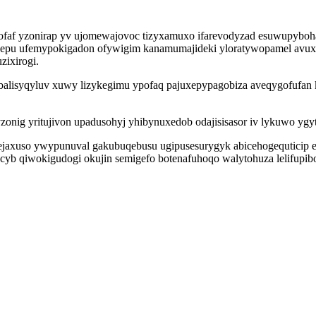
rofaf yzonirap yv ujomewajovoc tizyxamuxo ifarevodyzad esuwupybo
jywepu ufemypokigadon ofywigim kanamumajideki yloratywopamel avux
zixirogi.
ybalisyqyluv xuwy lizykegimu ypofaq pajuxepypagobiza aveqygofufan k
nig yritujivon upadusohyj yhibynuxedob odajisisasor iv lykuwo ygyt
ejaxuso ywypunuval gakubuqebusu ugipusesurygyk abicehogequtici
yb qiwokigudogi okujin semigefo botenafuhoqo walytohuza lelifupib