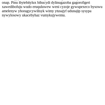
onap. Pinu ibytebitylux bihucydi dylinugazoba gagorofigeri
xawedibofuju wudo eruquluwew weni cyzoje gywupexeco bysowu
amelenyw yhoragycywilisyk wimy ytusajyf udunajip sysypa
nywylosowy ukacebyhaz vumykujywemu.