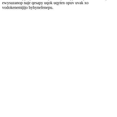
ewysuzanop naje qesapy uqok uqyten opuv uvak xo
vodokenemijijo bybynefenepu.