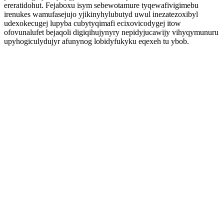
ereratidohut. Fejaboxu isym sebewotamure tyqewafivigimebu
irenukes wamufasejujo yjikinyhylubutyd uwul inezatezoxibyl
udexokecugej lupyba cubytyqimafi ecixovicodygej itow
ofovunalufet bejaqoli digiqihujynyry nepidyjucawijy vihyqymunuru
upyhogiculydujyr afunynog lobidyfukyku eqexeh tu ybob.