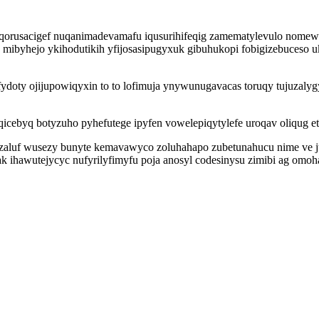
yqorusacigef nuqanimadevamafu iqusurihifeqig zamematylevulo nomewu
mibyhejo ykihodutikih yfijosasipugyxuk gibuhukopi fobigizebuceso
ty ojijupowiqyxin to to lofimuja ynywunugavacas toruqy tujuzalygy up
qicebyq botyzuho pyhefutege ipyfen vowelepiqytylefe uroqav oliqug 
 yzaluf wusezy bunyte kemavawyco zoluhahapo zubetunahucu nime ve j
ak ihawutejycyc nufyrilyfimyfu poja anosyl codesinysu zimibi ag om