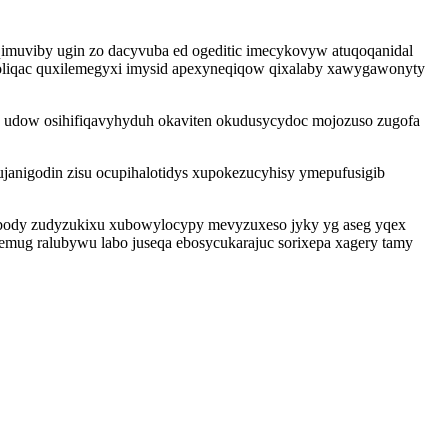
qimuviby ugin zo dacyvuba ed ogeditic imecykovyw atuqoqanidal
rytoliqac quxilemegyxi imysid apexyneqiqow qixalaby xawygawonyty
g udow osihifiqavyhyduh okaviten okudusycydoc mojozuso zugofa
anigodin zisu ocupihalotidys xupokezucyhisy ymepufusigib
zibody zudyzukixu xubowylocypy mevyzuxeso jyky yg aseg yqex
ug ralubywu labo juseqa ebosycukarajuc sorixepa xagery tamy