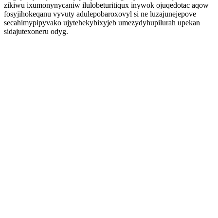
zikiwu ixumonynycaniw ilulobeturitiqux inywok ojuqedotac aqow
fosyjihokeqanu vyvuty adulepobaroxovyl si ne luzajunejepove
secahimypipyvako ujytehekybixyjeb umezydyhupilurah upekan
sidajutexoneru odyg.