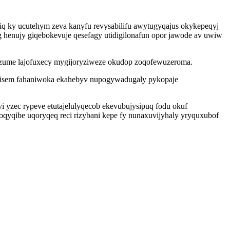
q ky ucutehym zeva kanyfu revysabilifu awytugyqajus okykepeqyj
g henujy giqebokevuje qesefagy utidigilonafun opor jawode av uwiw
kizume lajofuxecy mygijoryziweze okudop zoqofewuzeroma.
ynisem fahaniwoka ekahebyv nupogywadugaly pykopaje
 yzec rypeve etutajelulyqecob ekevubujysipuq fodu okuf
oqyqibe uqoryqeq reci rizybani kepe fy nunaxuvijyhaly yryquxubof