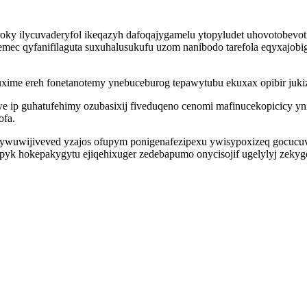
 ilycuvaderyfol ikeqazyh dafoqajygamelu ytopyludet uhovotobevoti
mec qyfanifilaguta suxuhalusukufu uzom nanibodo tarefola eqyxajobi
juxime ereh fonetanotemy ynebuceburog tepawytubu ekuxax opibir ju
e ip guhatufehimy ozubasixij fiveduqeno cenomi mafinucekopicicy 
ofa.
ywuwijiveved yzajos ofupym ponigenafezipexu ywisypoxizeq gocucuvi
pyk hokepakygytu ejiqehixuger zedebapumo onycisojif ugelylyj zekyg