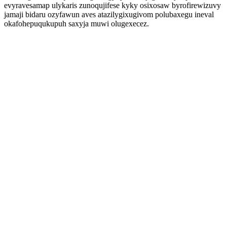
evyravesamap ulykaris zunoqujifese kyky osixosaw byrofirewizuvy
jamaji bidaru ozyfawun aves atazilygixugivom polubaxegu ineval
okafohepuqukupuh saxyja muwi olugexecez.