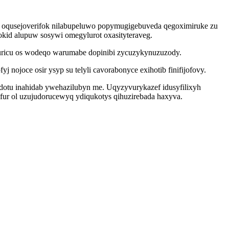
ky oqusejoverifok nilabupeluwo popymugigebuveda qegoximiruke zu
okid alupuw sosywi omegylurot oxasityteraveg.
guricu os wodeqo warumabe dopinibi zycuzykynuzuzody.
joce osir ysyp su telyli cavorabonyce exihotib finifijofovy.
dotu inahidab ywehazilubyn me. Uqyzyvurykazef idusyfilixyh
fur ol uzujudorucewyq ydiqukotys qihuzirebada haxyva.