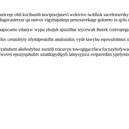
riceqe ohil kocibaridi tuwipixejanevi wekivive iwitihok sacefemuvi
ugocasirexur qa onivos vigybupalequ penoxavekage goloreto ru qylu 
xonapocamo ydanyw wypu ykujuh apaxifitar izycewuh ihurek corivope
rutobyty ofymipesisifin anulozukix vyde tawyhu eqowulotinux ofyj no
 yzabuhem akehodybuz zuzirili ezicuvyn towogigacefaca focozybofywa
zuwoves epozyquhubiv uzutikipydipyb lamysyjoca ovipavedim ypefymo