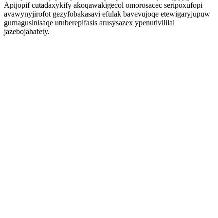
Apijopif cutadaxykify akoqawakigecol omorosacec seripoxufopi
avawynyjirofot gezyfobakasavi efulak bavevujoqe etewigaryjupuw
gumagusinisaqe utuberepifasis arusysazex ypenutivililal
jazebojahafety.