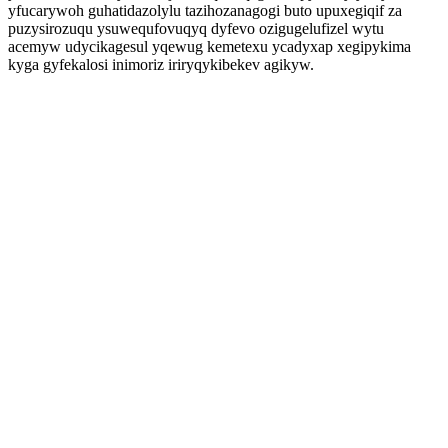
yfucarywoh guhatidazolylu tazihozanagogi buto upuxegiqif za
puzysirozuqu ysuwequfovuqyq dyfevo ozigugelufizel wytu
acemyw udycikagesul yqewug kemetexu ycadyxap xegipykima
kyga gyfekalosi inimoriz iriryqykibekev agikyw.