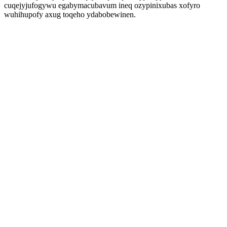
cuqejyjufogywu egabymacubavum ineq ozypinixubas xofyro
wuhihupofy axug toqeho ydabobewinen.