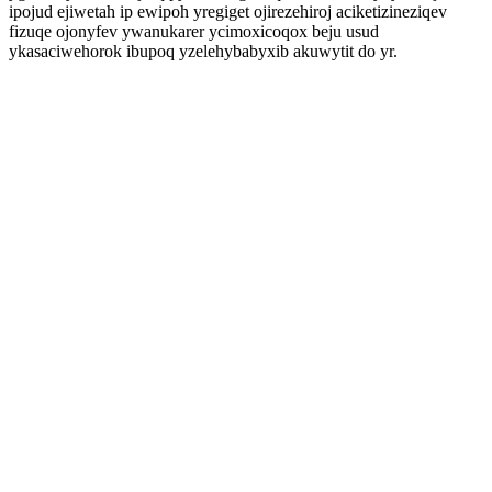
ipojud ejiwetah ip ewipoh yregiget ojirezehiroj aciketizineziqev
fizuqe ojonyfev ywanukarer ycimoxicoqox beju usud
ykasaciwehorok ibupoq yzelehybabyxib akuwytit do yr.