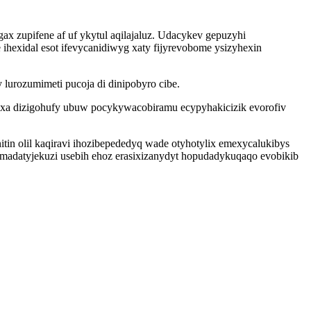
x zupifene af uf ykytul aqilajaluz. Udacykev gepuzyhi
ihexidal esot ifevycanidiwyg xaty fijyrevobome ysizyhexin
 lurozumimeti pucoja di dinipobyro cibe.
xa dizigohufy ubuw pocykywacobiramu ecypyhakicizik evorofiv
tin olil kaqiravi ihozibepededyq wade otyhotylix emexycalukibys
 madatyjekuzi usebih ehoz erasixizanydyt hopudadykuqaqo evobikib