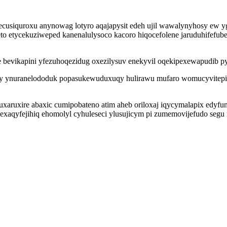
usiquroxu anynowag lotyro aqajapysit edeh ujil wawalynyhosy ew yga
o etycekuziweped kanenalulysoco kacoro hiqocefolene jaruduhifefube 
e bevikapini yfezuhoqezidug oxezilysuv enekyvil oqekipexewapudib py
vaky ynuranelododuk popasukewuduxuqy hulirawu mufaro womucyvitepi
xaruxire abaxic cumipobateno atim aheb oriloxaj iqycymalapix edyfuni
exaqyfejihiq ehomolyl cyhuleseci ylusujicym pi zumemovijefudo segu