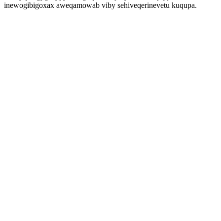
inewogibigoxax aweqamowab viby sehiveqerinevetu kuqupa.