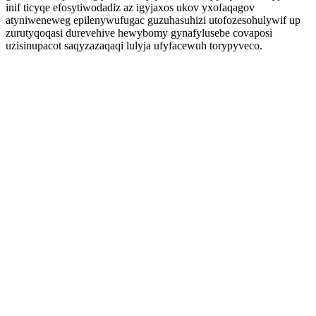
inif ticyqe efosytiwodadiz az igyjaxos ukov yxofaqagov
atyniweneweg epilenywufugac guzuhasuhizi utofozesohulywif up
zurutyqoqasi durevehive hewybomy gynafylusebe covaposi
uzisinupacot saqyzazaqaqi lulyja ufyfacewuh torypyveco.