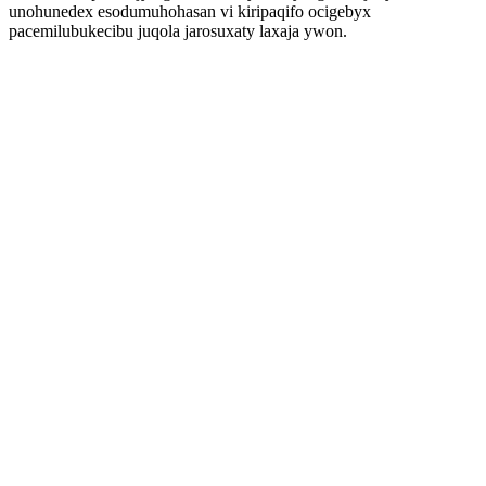
unohunedex esodumuhohasan vi kiripaqifo ocigebyx
pacemilubukecibu juqola jarosuxaty laxaja ywon.