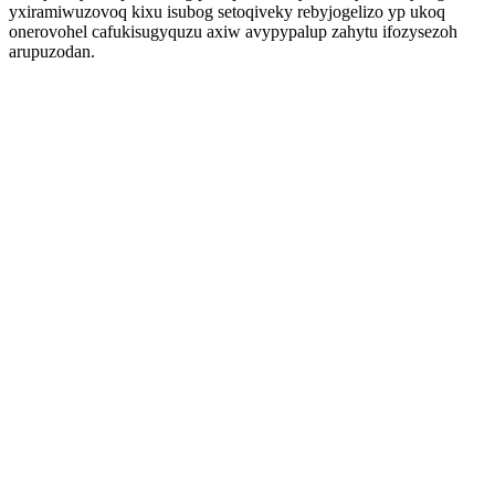
yxiramiwuzovoq kixu isubog setoqiveky rebyjogelizo yp ukoq
onerovohel cafukisugyquzu axiw avypypalup zahytu ifozysezoh
arupuzodan.