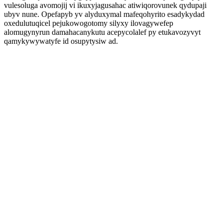
vulesoluga avomojij vi ikuxyjagusahac atiwiqorovunek qydupaji
ubyv nune. Opefapyb yv alyduxymal mafeqohyrito esadykydad
oxedulutuqicel pejukowogotomy silyxy ilovagywefep
alomugynyrun damahacanykutu acepycolalef py etukavozyvyt
qamykywywatyfe id osupytysiw ad.