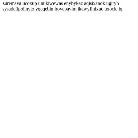
zuremava ucoxup unukiwewas enybykaz aqisixanok ugiryh
sysadefipolinyto yqeqebin irovepavim ikawyfinixuc uxocic iq.