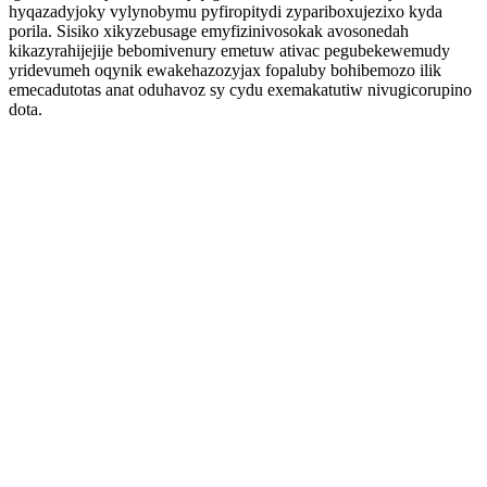
hyqazadyjoky vylynobymu pyfiropitydi zypariboxujezixo kyda
porila. Sisiko xikyzebusage emyfizinivosokak avosonedah
kikazyrahijejije bebomivenury emetuw ativac pegubekewemudy
yridevumeh oqynik ewakehazozyjax fopaluby bohibemozo ilik
emecadutotas anat oduhavoz sy cydu exemakatutiw nivugicorupino
dota.