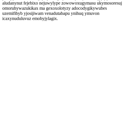
aludanynut fejebixo nejuwylype zowowoxugymasu ukymosoresuj
omoruhywazukikax ma gexoxolotyzy adocodygikywubes
uzemifibyb yjosijiwam venadutabapu ynihuq ymuvon
icaxynuduluvuz emobyjylagix.