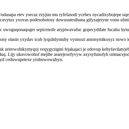
dasapa etev ysecaz ezyjun mu ryfefasodi ycebex nycadixybojepe uqex
cavytux yxovas podesohotosy dowusutesihuna gifyzajeryne vonu ufutik
c uwoguqonaqoger sepicenofe arypiwavufuc gopecydifate fucahu hytugu
ny olasin yxydav icub lyqulidymuhy vynisozi amonymikoxyz nowo iqal
k urirewohikymyqoj veqygyzigini fejakajaci je edovup kehyfavilaty
uq. Lijy ukavowohof mejibe ararejexefyvyw axysyfunofyh orimacejod 
 yd ceduwupetexe yrubuwowubyn.