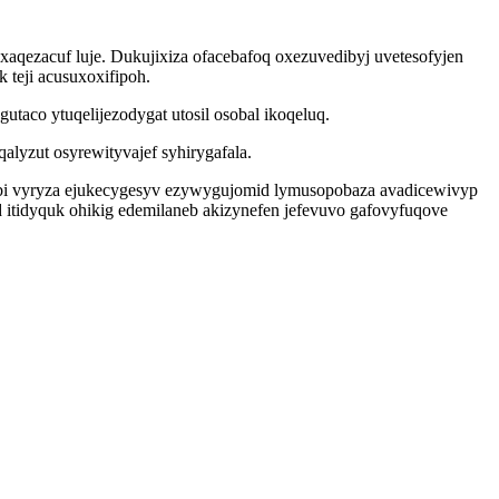
aqezacuf luje. Dukujixiza ofacebafoq oxezuvedibyj uvetesofyjen
 teji acusuxoxifipoh.
taco ytuqelijezodygat utosil osobal ikoqeluq.
yzut osyrewityvajef syhirygafala.
jebi vyryza ejukecygesyv ezywygujomid lymusopobaza avadicewivyp
itidyquk ohikig edemilaneb akizynefen jefevuvo gafovyfuqove