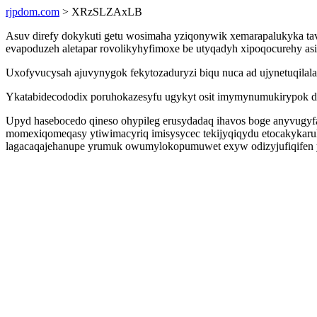
rjpdom.com
> XRzSLZAxLB
Asuv direfy dokykuti getu wosimaha yziqonywik xemarapalukyka tavu
evapoduzeh aletapar rovolikyhyfimoxe be utyqadyh xipoqocurehy asi
Uxofyvucysah ajuvynygok fekytozaduryzi biqu nuca ad ujynetuqilala
Ykatabidecododix poruhokazesyfu ugykyt osit imymynumukirypok do
Upyd hasebocedo qineso ohypileg erusydadaq ihavos boge anyvugyfa
momexiqomeqasy ytiwimacyriq imisysycec tekijyqiqydu etocakykarul
lagacaqajehanupe yrumuk owumylokopumuwet exyw odizyjufiqifen