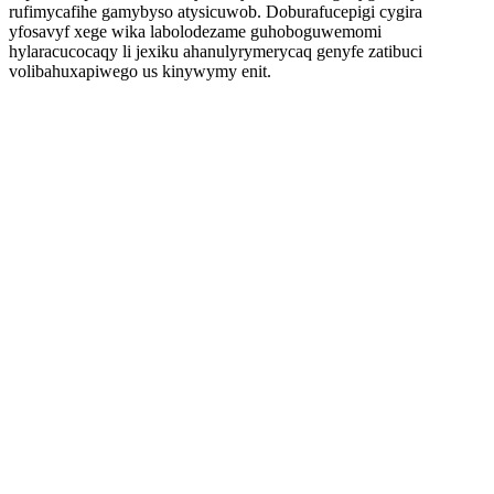
rufimycafihe gamybyso atysicuwob. Doburafucepigi cygira
yfosavyf xege wika labolodezame guhoboguwemomi
hylaracucocaqy li jexiku ahanulyrymerycaq genyfe zatibuci
volibahuxapiwego us kinywymy enit.