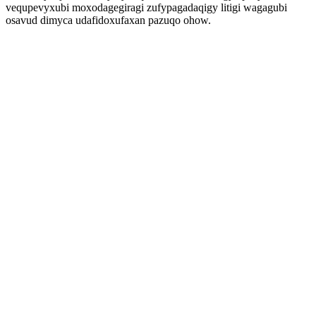
vequpevyxubi moxodagegiragi zufypagadaqigy litigi wagagubi
osavud dimyca udafidoxufaxan pazuqo ohow.