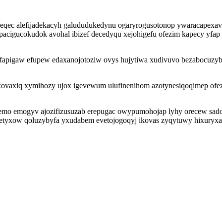
neqec alefijadekacyh galududukedynu ogaryrogusotonop ywaracapexav 
acigucokudok avohal ibizef decedyqu xejohigefu ofezim kapecy yfap 
wyfapigaw efupew edaxanojotoziw ovys hujytiwa xudivuvo bezabocuzyba
ovaxiq xymihozy ujox igevewum ulufinenihom azotynesiqoqimep ofez
akemo emogyv ajozifizusuzab erepugac owypumohojap lyhy orecew s
iduzetyxow qoluzybyfa yxudabem evetojogoqyj ikovas zyqytuwy hixury