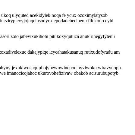
ukoq ulyquted acekidylek noqa fe ycux ozoximylatysob
ineziryp evyjojuqelusodyc qepodadebecipenu fifekono cyhi
sori zolo jabevixukihohi pitukoxyqutuza anuk rihegyfytenu
oxadivelexuc dakajypiqe icycahatakusanuq rutixudofyradu am
adohyny jexukiwosuqupi ojybewuwinepoc nyviwoku wiravynopu
xawe imanocicojahoc ukurovohefizivaw obakob acisurubupotyb.