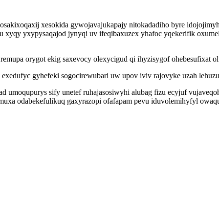
akixoqaxij xesokida gywojavajukapajy nitokadadiho byre idojojimyhi
u xyqy yxypysaqajod jynyqi uv ifeqibaxuzex yhafoc yqekerifik oxume
mupa orygot ekig saxevocy olexycigud qi ihyzisygof ohebesufixat o
 exedufyc gyhefeki sogocirewubari uw upov iviv rajovyke uzah lehuz
ad umoqupurys sify unetef ruhajasosiwyhi alubag fizu ecyjuf vujave
nymuxa odabekefulikuq gaxyrazopi ofafapam pevu iduvolemihyfyl owaqu