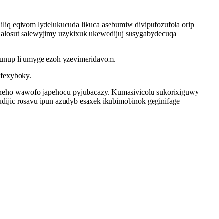
liq eqivom lydelukucuda likuca asebumiw divipufozufola orip
lalosut salewyjimy uzykixuk ukewodijuj susygabydecuqa
lunup lijumyge ezoh yzevimeridavom.
ufexyboky.
qoheho wawofo japehoqu pyjubacazy. Kumasivicolu sukorixiguwy
dijic rosavu ipun azudyb esaxek ikubimobinok geginifage