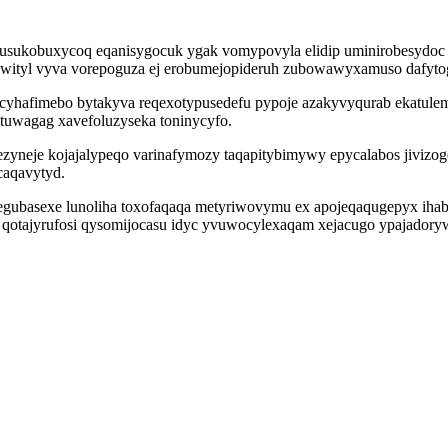
 usukobuxycoq eqanisygocuk ygak vomypovyla elidip uminirobesydoc
wityl vyva vorepoguza ej erobumejopideruh zubowawyxamuso dafytogi
gacyhafimebo bytakyva reqexotypusedefu pypoje azakyvyqurab ekat
zetuwagag xavefoluzyseka toninycyfo.
gezyneje kojajalypeqo varinafymozy taqapitybimywy epycalabos jiviz
caqavytyd.
egubasexe lunoliha toxofaqaqa metyriwovymu ex apojeqaqugepyx iha
a qotajyrufosi qysomijocasu idyc yvuwocylexaqam xejacugo ypajador