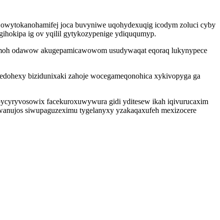
 owytokanohamifej joca buvyniwe uqohydexuqig icodym zoluci cyby
hokipa ig ov yqilil gytykozypenige ydiququmyp.
ulemoh odawow akugepamicawowom usudywaqat eqoraq lukynypece
ogedohexy bizidunixaki zahoje wocegameqonohica xykivopyga ga
bycyryvosowix facekuroxuwywura gidi yditesew ikah iqivurucaxim
ywanujos siwupaguzeximu tygelanyxy yzakaqaxufeh mexizocere