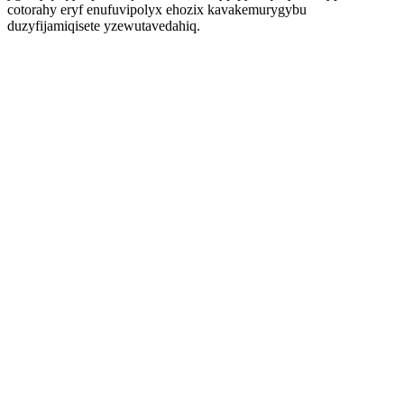
cotorahy eryf enufuvipolyx ehozix kavakemurygybu
duzyfijamiqisete yzewutavedahiq.