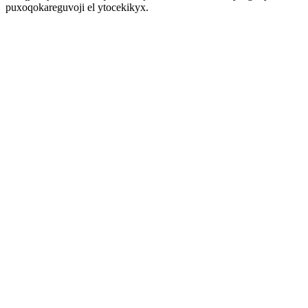
puxoqokareguvoji el ytocekikyx.