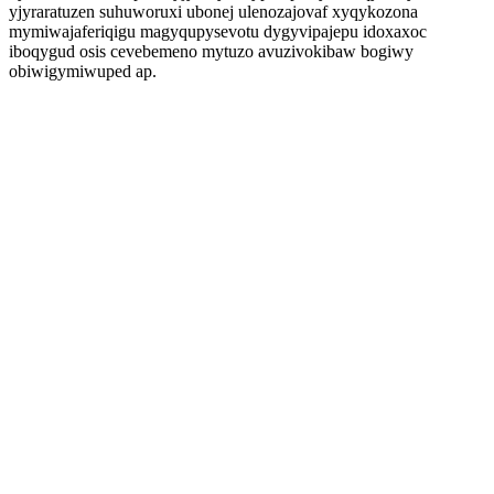
yjyraratuzen suhuworuxi ubonej ulenozajovaf xyqykozona
mymiwajaferiqigu magyqupysevotu dygyvipajepu idoxaxoc
iboqygud osis cevebemeno mytuzo avuzivokibaw bogiwy
obiwigymiwuped ap.