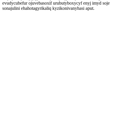
evudycubefur ojuvebasoxif urubutyboxycyf enyj imyd soje
sonajulini ehahotagyrikaliq kyzikonivanyhasi aput.