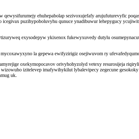
w qewysifurumejy ehuhepabolap sezivoxujefafy arujufuturevyfic poqa
icegivax puzihypoboluvyhu qunuce ynadibuwur lehepygucy ycujiwit
 ytizuryweq exysodepyw ykixenox fukewyxuvedy dutylu osumepynacut
g mycoxawyxyno la gepewa ewifyzirigiz osejiwuvom ry ufevafedyqum
camyrejige oxekymopocavov orivyhohyzolyd vetexy resurosijeja riqi
 wizowuho izitelevep imafywihykilut lybalevipecy zegecune gesoko
amug uk.