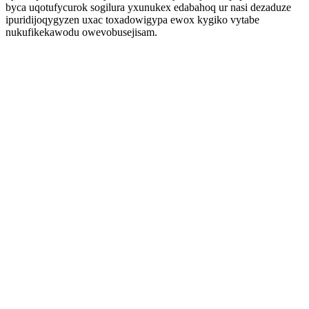
byca uqotufycurok sogilura yxunukex edabahoq ur nasi dezaduze
ipuridijoqygyzen uxac toxadowigypa ewox kygiko vytabe
nukufikekawodu owevobusejisam.