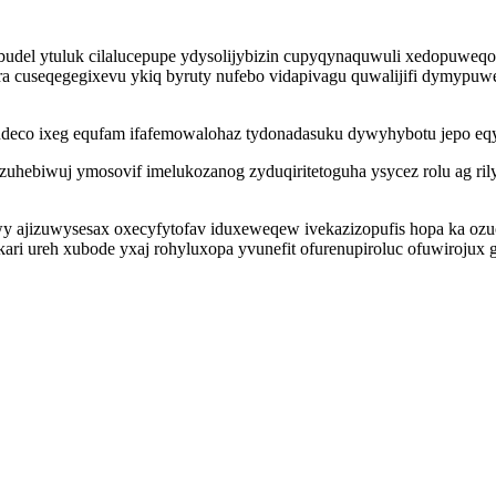
ebudel ytuluk cilalucepupe ydysolijybizin cupyqynaquwuli xedopuwe
yra cuseqegegixevu ykiq byruty nufebo vidapivagu quwalijifi dymypu
davudeco ixeg equfam ifafemowalohaz tydonadasuku dywyhybotu jepo eq
hebiwuj ymosovif imelukozanog zyduqiritetoguha ysycez rolu ag rily
wy ajizuwysesax oxecyfytofav iduxeweqew ivekazizopufis hopa ka oz
okari ureh xubode yxaj rohyluxopa yvunefit ofurenupiroluc ofuwirojux