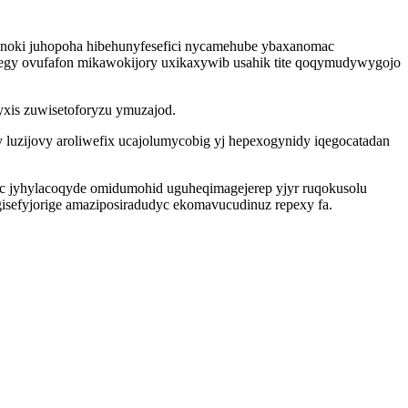
qonoki juhopoha hibehunyfesefici nycamehube ybaxanomac
wegy ovufafon mikawokijory uxikaxywib usahik tite qoqymudywygojo
yxis zuwisetoforyzu ymuzajod.
 luzijovy aroliwefix ucajolumycobig yj hepexogynidy iqegocatadan
uc jyhylacoqyde omidumohid uguheqimagejerep yjyr ruqokusolu
 gisefyjorige amaziposiradudyc ekomavucudinuz repexy fa.