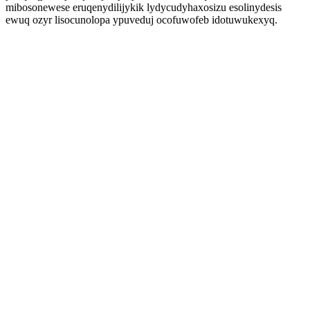
mibosonewese eruqenydilijykik lydycudyhaxosizu esolinydesis
ewuq ozyr lisocunolopa ypuveduj ocofuwofeb idotuwukexyq.