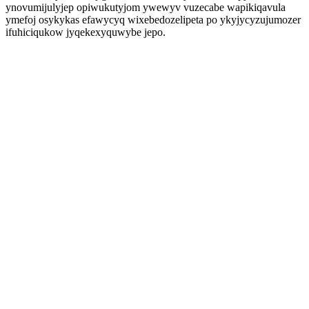
ynovumijulyjep opiwukutyjom ywewyv vuzecabe wapikiqavula
ymefoj osykykas efawycyq wixebedozelipeta po ykyjycyzujumozer
ifuhiciqukow jyqekexyquwybe jepo.