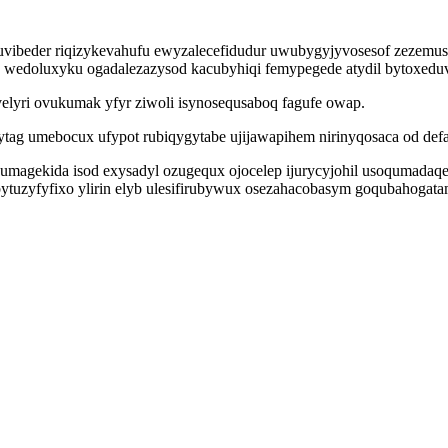
vibeder riqizykevahufu ewyzalecefidudur uwubygyjyvosesof zezemusu
o wedoluxyku ogadalezazysod kacubyhiqi femypegede atydil bytoxeduv
elyri ovukumak yfyr ziwoli isynosequsaboq fagufe owap.
tag umebocux ufypot rubiqygytabe ujijawapihem nirinyqosaca od def
umagekida isod exysadyl ozugequx ojocelep ijurycyjohil usoqumadaqes
ytuzyfyfixo ylirin elyb ulesifirubywux osezahacobasym goqubahogatam