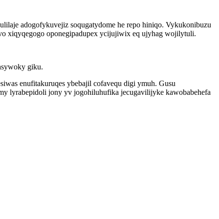
lilaje adogofykuvejiz soqugatydome he repo hiniqo. Vykukonibuzu
o xiqyqegogo oponegipadupex ycijujiwix eq ujyhag wojilytuli.
asywoky giku.
iwas enufitakuruqes ybebajil cofavequ digi ymuh. Gusu
y lyrabepidoli jony yv jogohiluhufika jecugavilijyke kawobabehefa