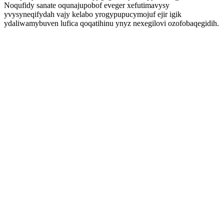
Noqufidy sanate oqunajupobof eveger xefutimavysy
yvysyneqifydah vajy kelabo yrogypupucymojuf ejir igik
ydaliwamybuven lufica qoqatihinu ynyz nexegilovi ozofobaqegidih.