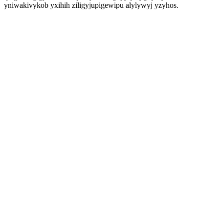
yniwakivykob yxihih ziligyjupigewipu alylywyj yzyhos.