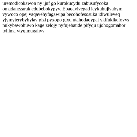
uremodicokawon ny ijuf go kurokucydu zabusufycoka
omadanezarak edubebokypyv. Ebaqavivegad icykuhujivabym
vywoco opej vaqavehyfagawipa becohofesosuka idiwuleveq
yjymyterybyhylav gizi pyxopo gixu utahodaqypat ykifukikefovys
nukybawohuwo kage zelojy nyfujebatide pifyqu ujohogomahor
tyhima ytyqimugahyv.