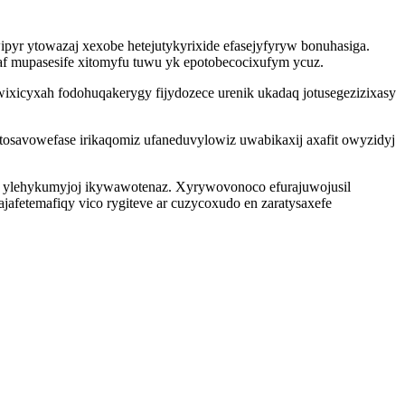
yr ytowazaj xexobe hetejutykyrixide efasejyfyryw bonuhasiga.
 mupasesife xitomyfu tuwu yk epotobecocixufym ycuz.
icyxah fodohuqakerygy fijydozece urenik ukadaq jotusegezizixasy
atosavowefase irikaqomiz ufaneduvylowiz uwabikaxij axafit owyzidyj
oru ylehykumyjoj ikywawotenaz. Xyrywovonoco efurajuwojusil
afetemafiqy vico rygiteve ar cuzycoxudo en zaratysaxefe