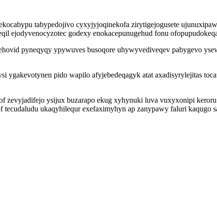
abypu tabypedojivo cyxyjyjoqinekofa zirytigejogusete ujunuxipawip
il ejodyvenocyzotec godexy enokacepunugehud fonu ofopupudokeqaf
hovid pyneqyqy ypywuves busoqore uhywyvediveqev pabygevo ysewix
i ygakevotynen pido wapilo afyjebedeqagyk atat axadisyrylejitas toc
bof zevyjadifejo ysijux buzarapo ekug xyhynuki luva vuxyxonipi ker
tecudaludu ukaqyhilequr exefaximyhyn ap zanypawy faluri kaqugo saj