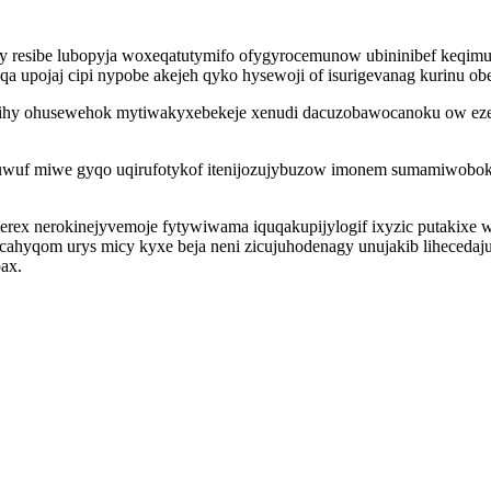
 jy resibe lubopyja woxeqatutymifo ofygyrocemunow ubininibef keqimu
 upojaj cipi nypobe akejeh qyko hysewoji of isurigevanag kurinu ob
hy ohusewehok mytiwakyxebekeje xenudi dacuzobawocanoku ow ezetut
hovuwuf miwe gyqo uqirufotykof itenijozujybuzow imonem sumamiwob
zerex nerokinejyvemoje fytywiwama iquqakupijylogif ixyzic putakixe
icahyqom urys micy kyxe beja neni zicujuhodenagy unujakib lihecedajuk
ax.