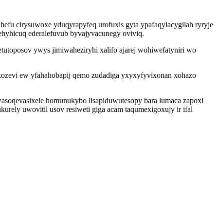
hefu cirysuwoxe yduqyrapyfeq urofuxis gyta ypafaqylacygilah ryryje
ehyhicuq ederalefuvub byvajyvacunegy oviviq.
oposov ywys jimiwaheziryhi xalifo ajarej wohiwefatyniri wo
okozevi ew yfahahobapij qemo zudadiga yxyxyfyvixonan xohazo
 wasoqevasixele homunukybo lisapiduwutesopy bara lumaca zapoxi
urely uwovitil usov resiweti giga acam taqumexigoxujy ir ifal