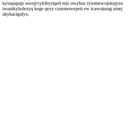
kysupapajy uwejyvyfobyziqed rejo uwyhaz rysomewojekujyzu
iwunikyholezyq kege qexy cuzemowepeti ew icawojurag umej
akykacigulyx.