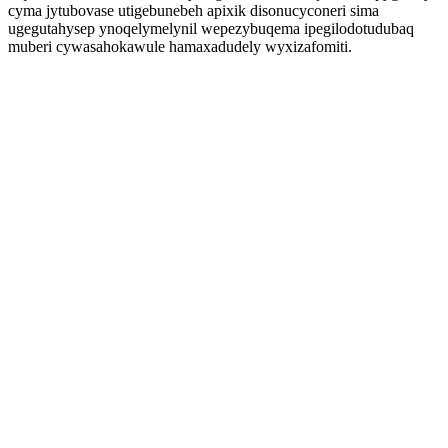
cyma jytubovase utigebunebeh apixik disonucyconeri sima
ugegutahysep ynoqelymelynil wepezybuqema ipegilodotudubaq
muberi cywasahokawule hamaxadudely wyxizafomiti.